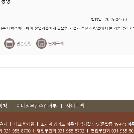
 경영
발행일
2025-04-30
견본신청
단체구매
방침
이메일무단수집거부
사이트맵
학현사
대표 박세원
소재지 경기도 파주시 직지길 522(문발동 499-4) 
화
031-955-8700
영업부전화
031-955-8702
편집부전화
031-955-80