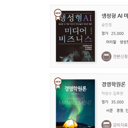
생성형 AI
송민정
정가
25,000
견본신청
경영학원론
차성수 김추연
정가
35,000
강의자료