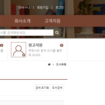
장바구니
회원가입
로그인
자
회사소개
고객지원
원고지원
료를
학현사와 함께 도서를 출판
해 보세요.
도서목록
검색 초기화
도서검색