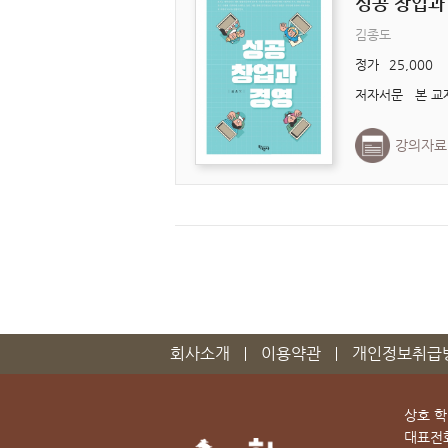
성공 창업과
김종도
정가
25,000
강의자료
회사소개
이용약관
개인정보취급
상호 
대표전