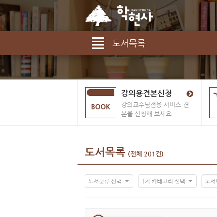
도서목록
강의용견본신청
강의교수님전용 서비스 견
본을 신청해 보세요.
도서목록
(전체 201건)
도서분류 선택
1차 카테고리 선택