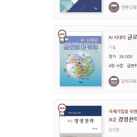
견본신청
글로
AI 시대의
이철
정가
38,000
강의자료
국제기업을 위
경영전
표준
임성훈