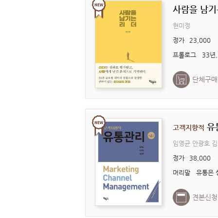
사람을 남기
현미정
정가
23,000
단체구매
유
고객지향적
임영균 안광호 
정가
38,000
견본신청