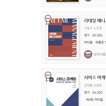
리테일 매
서용구 노은정
정가
30,000
강의자료
서비스 마
김해룡 안광호
정가
34,000