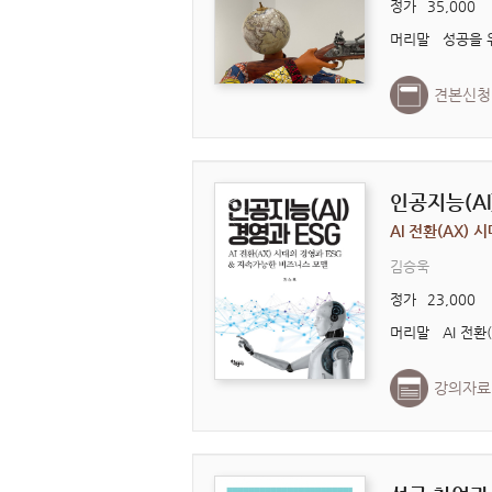
정가
35,000
견본신청
인공지능(AI
AI 전환(AX)
김승욱
정가
23,000
강의자료