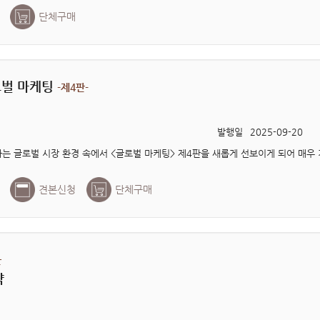
단체구매
벌 마케팅
-제4판-
발행일
2025-09-20
견본신청
단체구매
한
략