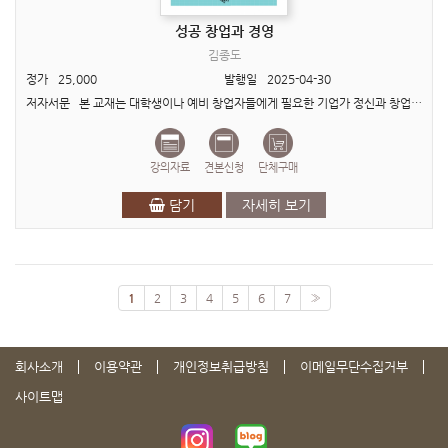
성공 창업과 경영
김종도
정가
25,000
발행일
2025-04-30
저자서문 본 교재는 대학생이나 예비 창업자들에게 필요한 기업가 정신과 창업에 대한 기본적인 지식인 창업의 이해와 선정, 창업 아이템 선정과 타당성 분석, 사업계획서 작성 방법, 다양한 창..
강의자료
견본신청
단체구매
담기
자세히 보기
1
2
3
4
5
6
7
»
회사소개
이용약관
개인정보취급방침
이메일무단수집거부
사이트맵