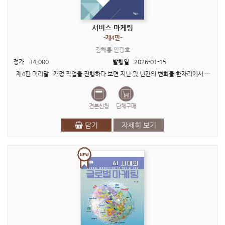
서비스 마케팅
-제4판-
김해룡 안광호
정가
34,000
발행일
2026-01-15
제4판 머리말 개정 작업을 진행하다 보면 지난 몇 년간의 변화를 한자리에서 돌아보는 소중한 기회를 갖게 된다. 마주해보니 지난 <3판>에서 다루었던 디지털 환경변화가 무색할..
견본신청
단체구매
담기
자세히 보기