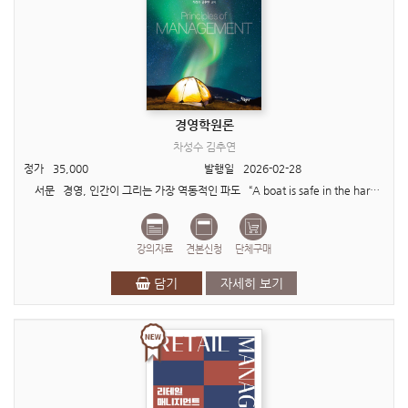
경영학원론
차성수 김추연
정가
35,000
발행일
2026-02-28
서문 경영, 인간이 그리는 가장 역동적인 파도 “A boat is safe in the harbor. But this is not the purpose of a boat.” (배는 항구에 있을 ..
강의자료
견본신청
단체구매
담기
자세히 보기