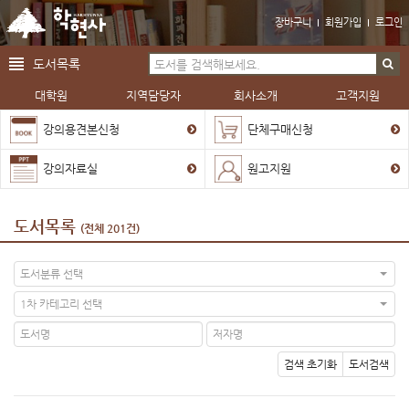
장바구니
회원가입
로그인
도서목록
대학원
지역담당자
회사소개
고객지원
강의용견본신청
단체구매신청
강의자료실
원고지원
도서목록
(전체 201건)
도서분류 선택
1차 카테고리 선택
검색 초기화
도서검색