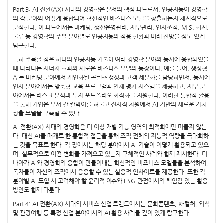
Part 3: AI 전환(AX) 시대의 경영학은 본서의 핵심 파트로서, 인공지능이 경영학
의 각 분야와 어떻게 융합되어 혁신적인 비즈니스 모델을 창출하는지 체계적으로
분석한다. 이 파트에서는 마케팅, 생산운영관리, 재무관리, 인사조직, MIS, 회계,
물류 등 경영학의 주요 분야별로 인공지능의 적용 현황과 미래 전망을 심도 있게
탐구한다.
특히 주목할 점은 하나의 인공지능 기술이 여러 경영학 분야와 동시에 융합되었을
때 나타나는 시너지 효과와 새로운 비즈니스 모델의 등장이다. 예를 들어, 생성형
AI는 마케팅 분야에서 개인화된 콘텐츠 생성과 고객 세분화를 담당하면서, 동시에
인사 분야에서는 맞춤형 교육 프로그램과 인재 평가 시스템을 제공하고, 재무 분
야에서는 리스크 분석과 투자 포트폴리오 최적화를 지원한다. 이러한 통합적 활용
을 통해 기업은 부서 간 칸막이를 허물고 전사적 차원에서 AI 기반의 새로운 가치
창출 모델을 구축할 수 있다.
AI 전환(AX) 시대의 경영학은 더 이상 개별 기능 영역의 최적화에만 머물지 않는
다. 대신 AI를 매개로 한 통합적 접근을 통해 조직 전체의 지능적 역량을 극대화하
는 것을 목표로 한다. 각 장에서는 해당 분야에서 AI 기술이 어떻게 활용되고 있으
며, 실무적으로 어떤 변화를 가져오고 있는지 구체적인 사례와 함께 제시한다. 더
나아가 AI와 경영학의 융합이 만들어내는 혁신적인 비즈니스 모델들을 분석하여,
독자들이 자신의 조직에서 응용할 수 있는 실용적 인사이트를 제공한다. 또한 각
분야별 AI 도입 시 고려해야 할 윤리적 이슈와 ESG 관점에서의 책임감 있는 활용
방안도 함께 다룬다.
Part 4: AI 전환(AX) 시대의 서비스 산업 트렌드에서는 문화콘텐츠, K-컬처, 외식
및 관광여행 등 특정 산업 분야에서의 AI 활용 사례를 깊이 있게 탐구한다.