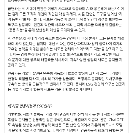
호작용하면서 새로운 경영 패러다임을 만들어가고 있다.
급변하는 AI 시대에 인간은 어떻게 사고하고 적응하며 AI와 공존해야 하는가? 이
는 현재 모든 조직과 개인이 직면한 핵심 과제다. AI를 단순한 도구를 넘어선 '지
적 동반자'로 바라볼 때, 새로운 가능성이 열린다. AI를 인간의 강점을 보완하는
도구로 활용하며, 인간의 직관적 사고와 AI의 논리적 사고를 조화롭게 결합하는
'공동 지능'을 통해 생산성과 혁신을 극대화할 수 있다.
AI 전환(AX) 시대의 가장 중요한 특징은 인간이 더 이상 혼자서 모든 문제를 해결
하려 하지 않는다는 점이다. 대신 AI라는 강력한 파트너와 함께 협력하여 각자의
고유한 능력을 최대한 발휘하는 새로운 형태의 '하이브리드 지능'을 창조하고 있
다. 이는 경영 현장에서 의사결정의 질을 혁신적으로 향상시키고, 복잡한 비즈니
스 문제에 대한 창조적 해결책을 제시하며, 지속가능한 성장의 새로운 동력을 제
공하고 있다.
인공지능 기술의 발전은 단순히 자동화나 효율성 향상에 그치지 않는다. 기업이
환경적 책임을 다하고, 사회적 가치를 창출하며, 투명하고 윤리적인 지배구조를
구축하는 방식을 근본적으로 변화시키고 있다. 동시에 ESG 경영의 요구는 인공지
능 기술의 개발과 활용에 새로운 기준과 방향성을 제시한다.
왜 지금 인공지능과 ESG인가?
기후변화, 사회적 불평등, 기업 거버넌스에 대한 신뢰 위기 등 현대 사회가 직면한
복합적 문제들은 전통적인 접근 방식만으로는 해결하기 어렵다. 한편, ChatGPT
로 촉발된 생성형 AI의 폭발적 확산은 모든 산업 영역에서 기존의 비즈니스 모델
과 운영 방식을 재정의하고 있다. 이러한 시점에서 인공지능과 ESG의 융합은 선