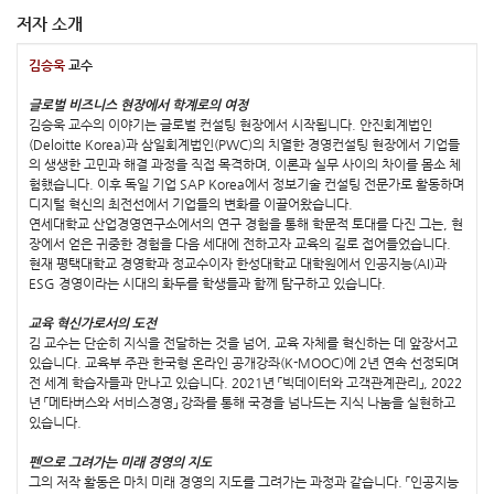
저자 소개
김승욱
교수
글로벌 비즈니스 현장에서 학계로의 여정
김승욱 교수의 이야기는 글로벌 컨설팅 현장에서 시작됩니다. 안진회계법인
(Deloitte Korea)과 삼일회계법인(PWC)의 치열한 경영컨설팅 현장에서 기업들
의 생생한 고민과 해결 과정을 직접 목격하며, 이론과 실무 사이의 차이를 몸소 체
험했습니다. 이후 독일 기업 SAP Korea에서 정보기술 컨설팅 전문가로 활동하며
디지털 혁신의 최전선에서 기업들의 변화를 이끌어왔습니다.
연세대학교 산업경영연구소에서의 연구 경험을 통해 학문적 토대를 다진 그는, 현
장에서 얻은 귀중한 경험을 다음 세대에 전하고자 교육의 길로 접어들었습니다.
현재 평택대학교 경영학과 정교수이자 한성대학교 대학원에서 인공지능(AI)과
ESG 경영이라는 시대의 화두를 학생들과 함께 탐구하고 있습니다.
교육 혁신가로서의 도전
김 교수는 단순히 지식을 전달하는 것을 넘어, 교육 자체를 혁신하는 데 앞장서고
있습니다. 교육부 주관 한국형 온라인 공개강좌(K-MOOC)에 2년 연속 선정되며
전 세계 학습자들과 만나고 있습니다. 2021년 「빅데이터와 고객관계관리」, 2022
년 「메타버스와 서비스경영」 강좌를 통해 국경을 넘나드는 지식 나눔을 실현하고
있습니다.
펜으로 그려가는 미래 경영의 지도
그의 저작 활동은 마치 미래 경영의 지도를 그려가는 과정과 같습니다. 「인공지능