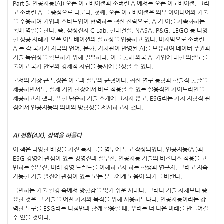
Part 5: 인공지능(AI) 오픈 이노베이션과 소버린 AI에서는 오픈 이노베이션, 그리
고 소버린 AI를 중심으로 다룬다. 첫째, 오픈 이노베이션은 외부 아이디어와 기술
을 수용하여 기업과 스타트업이 협력하는 혁신 전략으로, AI가 이를 가속화하는
촉매 역할을 한다. 즉, 삼성전자 C-Lab, 현대건설, NASA, P&G, LEGO 등 다양
한 성공 사례가 오픈 이노베이션의 실효성을 입증하고 있다. 마지막으로 소버린
AI는 각 국가가 자국의 언어, 문화, 가치관이 반영된 AI를 보유하여 데이터 주권과
기술 독립성을 확보하기 위해 필요하다. 이를 통해 외국 AI 기업에 대한 의존도를
줄이고 국가 안보와 경제적 자립을 동시에 달성할 수 있다.
본서의 가장 큰 특징은 이론과 실무의 균형이다. 최신 연구 동향과 학술적 통찰을
제공하면서도, 실제 기업 현장에서 바로 적용할 수 있는 실용적인 가이드라인을
제공하고자 했다. 또한 단순히 기술 소개에 그치지 않고, ESG라는 가치 지향적 관
점에서 인공지능의 의미와 방향성을 제시하고자 했다.
AI 전환(AX), 장벽을 허물다
이 책은 다양한 배경을 가진 독자들을 염두에 두고 작성되었다. 인공지능(AI)과
ESG 경영에 관심이 있는 경영진과 실무진, 인공지능 기술의 비즈니스 적용을 고
민하는 실무진, 미래 경영 트렌드를 이해하고자 하는 학생과 연구자, 그리고 지속
가능한 기술 발전에 관심이 있는 모든 분들에게 도움이 되기를 바란다.
급변하는 기술 환경 속에서 방향감을 잃기 쉬운 시대다. 그러나 기술 자체보다 중
요한 것은 그 기술을 어떤 가치와 목적을 위해 사용하느냐다. 인공지능이라는 강
력한 도구를 ESG라는 나침반과 함께 활용할 때, 우리는 더 나은 미래를 만들어갈
수 있을 것이다.