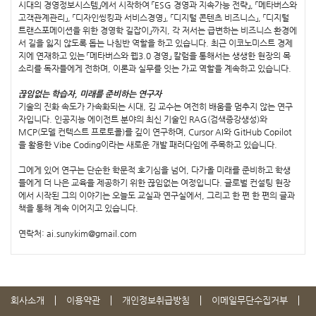
시대의 경영정보시스템」에서 시작하여 「ESG 경영과 지속가능 전략」, 「메타버스와
고객관계관리」, 「디자인씽킹과 서비스경영」, 「디지털 콘텐츠 비즈니스」, 「디지털
트랜스포메이션을 위한 경영학 길잡이」까지, 각 저서는 급변하는 비즈니스 환경에
서 길을 잃지 않도록 돕는 나침반 역할을 하고 있습니다. 최근 이코노미스트 경제
지에 연재하고 있는 「메타버스와 웹3.0 경영」 칼럼을 통해서는 생생한 현장의 목
소리를 독자들에게 전하며, 이론과 실무를 잇는 가교 역할을 계속하고 있습니다.
끊임없는 학습자, 미래를 준비하는 연구자
기술의 진화 속도가 가속화되는 시대, 김 교수는 여전히 배움을 멈추지 않는 연구
자입니다. 인공지능 에이전트 분야의 최신 기술인 RAG(검색증강생성)와
MCP(모델 컨텍스트 프로토콜)를 깊이 연구하며, Cursor AI와 GitHub Copilot
을 활용한 Vibe Coding이라는 새로운 개발 패러다임에 주목하고 있습니다.
그에게 있어 연구는 단순한 학문적 호기심을 넘어, 다가올 미래를 준비하고 학생
들에게 더 나은 교육을 제공하기 위한 끊임없는 여정입니다. 글로벌 컨설팅 현장
에서 시작된 그의 이야기는 오늘도 교실과 연구실에서, 그리고 한 편 한 편의 글과
책을 통해 계속 이어지고 있습니다.
연락처: ai.sunykim@gmail.com
회사소개
이용약관
개인정보취급방침
이메일무단수집거부