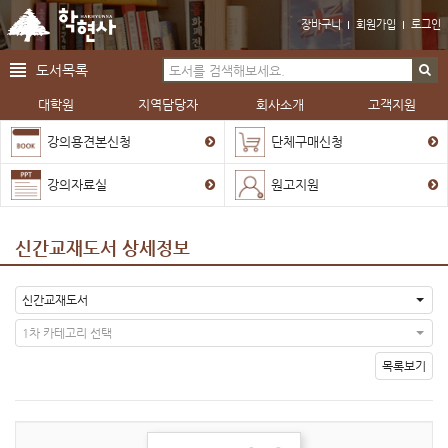
장바구니
회원가입
로그인
도서목록
대학원
지역담당자
회사소개
고객지원
강의용견본신청
단체구매신청
강의자료실
원고지원
신간교재도서 상세정보
신간교재도서
1차 카테고리 선택
목록보기