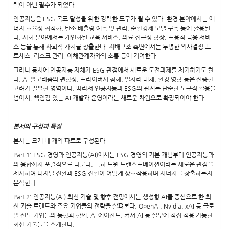
택이 아닌 필수가 되었다.
인공지능은 ESG 목표 달성을 위한 강력한 도구가 될 수 있다. 환경 분야에서는 에
너지 효율성 최적화, 탄소 배출량 예측 및 관리, 순환경제 모델 구축 등에 활용된
다. 사회 분야에서는 개인화된 교육 서비스, 의료 접근성 향상, 포용적 금융 서비
스 등을 통해 사회적 가치를 창출한다. 지배구조 측면에서는 투명한 의사결정 프
로세스, 리스크 관리, 이해관계자와의 소통 등에 기여한다.
그러나 동시에 인공지능 자체가 ESG 관점에서 새로운 도전과제를 제기하기도 한
다. AI 알고리즘의 편향성, 프라이버시 침해, 일자리 대체, 환경 영향 등은 신중한
고려가 필요한 영역이다. 따라서 인공지능과 ESG의 관계는 단순한 도구적 활용을
넘어서, 책임감 있는 AI 개발과 운영이라는 새로운 차원으로 확장되어야 한다.
본서의 구성과 특징
본서는 크게 네 개의 파트로 구성된다.
Part 1: ESG 경영과 인공지능(AI)에서는 ESG 경영의 기본 개념부터 인공지능과
의 융합까지 포괄적으로 다룬다. 특히 트윈 트랜스포메이션이라는 새로운 관점을
제시하여 디지털 전환과 ESG 전환이 어떻게 상호작용하며 시너지를 창출하는지
분석한다.
Part 2: 인공지능(AI) 최신 기술 및 향후 전망에서는 생성형 AI를 중심으로 한 최
신 기술 트렌드와 주요 기업들의 전략을 살펴본다. OpenAI, Nvidia, xAI 등 글로
벌 선도 기업들의 동향과 함께, AI 에이전트, 커서 AI 등 실무에 직접 적용 가능한
최신 기술들을 소개한다.