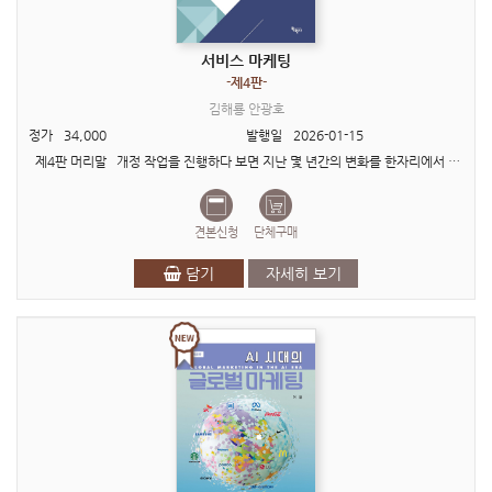
서비스 마케팅
-제4판-
김해룡 안광호
정가
34,000
발행일
2026-01-15
제4판 머리말 개정 작업을 진행하다 보면 지난 몇 년간의 변화를 한자리에서 돌아보는 소중한 기회를 갖게 된다. 마주해보니 지난 <3판>에서 다루었던 디지털 환경변화가 무색할..
견본신청
단체구매
담기
자세히 보기