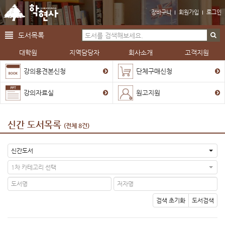
장바구니
회원가입
로그인
도서목록
대학원
지역담당자
회사소개
고객지원
강의용견본신청
단체구매신청
강의자료실
원고지원
신간 도서목록
(전체 8건)
신간도서
1차 카테고리 선택
검색 초기화
도서검색