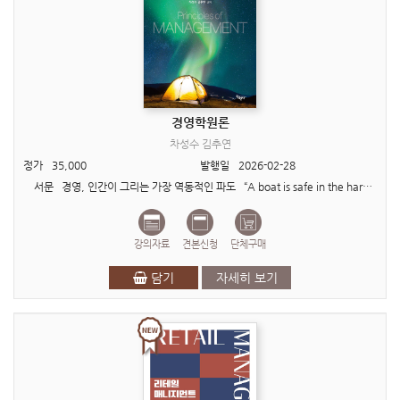
경영학원론
차성수 김추연
정가
35,000
발행일
2026-02-28
서문 경영, 인간이 그리는 가장 역동적인 파도 “A boat is safe in the harbor. But this is not the purpose of a boat.” (배는 항구에 있을 ..
강의자료
견본신청
단체구매
담기
자세히 보기